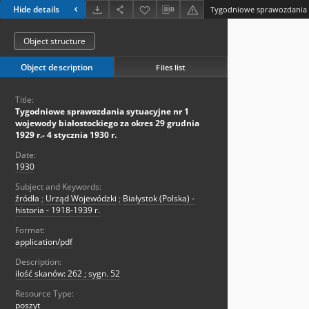
Hide details
Object structure
Object description
Files list
Title:
Tygodniowe sprawozdania sytuacyjne nr 1
wojewody białostockiego za okres 29 grudnia
1929 r.- 4 stycznia 1930 r.
Date:
1930
Subject and Keywords:
źródła
;
Urząd Wojewódzki
;
Białystok (Polska) -
historia - 1918-1939 r.
Format:
application/pdf
Description:
ilość skanów: 262 ; sygn. 52
Resource Type:
poszyt