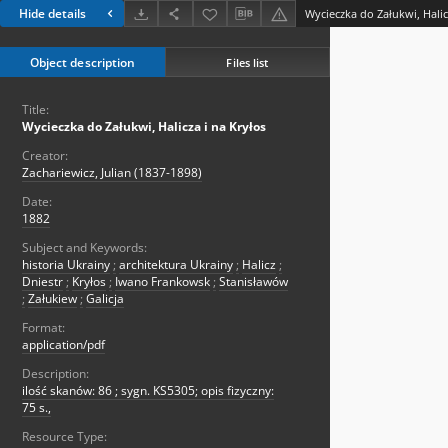
Hide details
Wycieczka do Załukwi, Halic
Object description
Files list
Title:
Wycieczka do Załukwi, Halicza i na Kryłos
Creator:
Zachariewicz, Julian (1837-1898)
Date:
1882
Subject and Keywords:
historia Ukrainy
;
architektura Ukrainy
;
Halicz
;
Dniestr
;
Kryłos
;
Iwano Frankowsk
;
Stanisławów
;
Załukiew
;
Galicja
Format:
application/pdf
Description:
ilość skanów: 86 ; sygn. KS5305; opis fizyczny:
75 s.,
Resource Type: