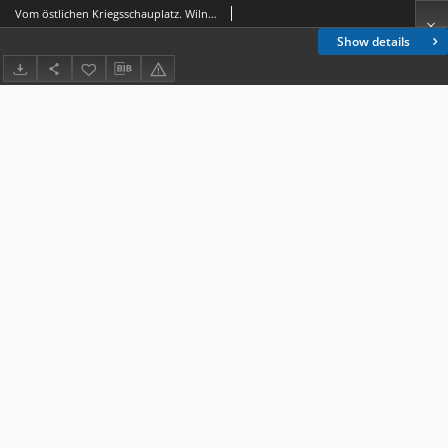
Vom östlichen Kriegsschauplatz. Wilna. deutsche Benzinstation am Kathedralenplatz. (Z frontu wschodniego. Wilno. Niemiecka stacja benzynowa na Placu Katedralnym)
Show details