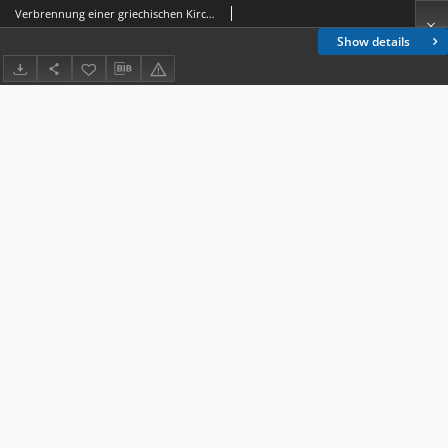
Verbrennung einer griechischen Kirche in Litthauen durch Insurgenten. (Podpalenie kościoła grackiego na Litwie przez wojska Insurekcji)
Show details