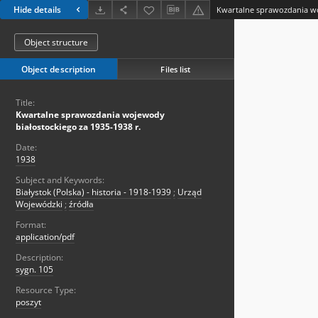
Hide details
Object structure
Object description
Files list
Title:
Kwartalne sprawozdania wojewody
białostockiego za 1935-1938 r.
Date:
1938
Subject and Keywords:
Białystok (Polska) - historia - 1918-1939
;
Urząd
Wojewódzki
;
źródła
Format:
application/pdf
Description:
sygn. 105
Resource Type:
poszyt