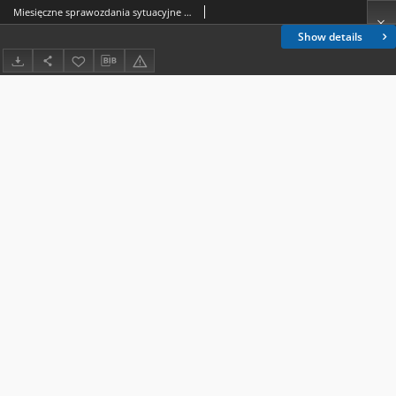
Miesięczne sprawozdania sytuacyjne wojewody białostockiego za 1939 r.
Show details