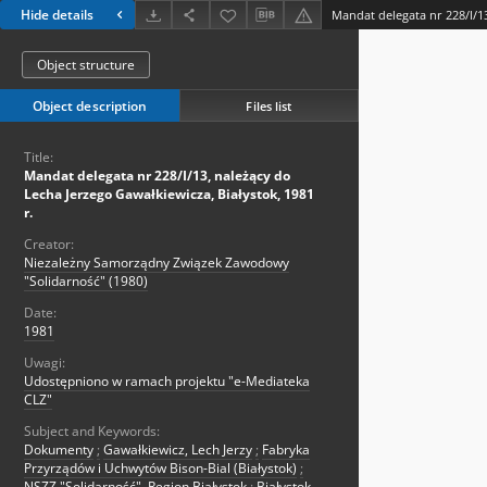
Hide details
Object structure
Object description
Files list
Title:
Mandat delegata nr 228/I/13, należący do
Lecha Jerzego Gawałkiewicza, Białystok, 1981
r.
Creator:
Niezależny Samorządny Związek Zawodowy
"Solidarność" (1980)
Date:
1981
Uwagi:
Udostępniono w ramach projektu "e-Mediateka
CLZ"
Subject and Keywords:
Dokumenty
;
Gawałkiewicz, Lech Jerzy
;
Fabryka
Przyrządów i Uchwytów Bison-Bial (Białystok)
;
NSZZ "Solidarność". Region Białystok
;
Białystok