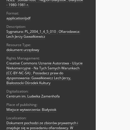
- 1980-1981 r.
Format:
application/pdf
Description:
Sygnatura: PL_2004_1_4_5_010
;
Ofiarodawca:
Lech Jerzy Gawałkiewicz
Resource Type:
dokument urzędowy
Rights Management:
Creative Commons Uznanie Autorstwa - Użycie
Niekomercyjne - Na Tych Samych Warunkach
(CC-BY-NC-SA)
;
Posiadacz praw do
dysponowania: Gawałkiewicz Lech Jerzy,
Białostocki Ośrodek Kultury
Digitalization:
Centrum im. Ludwika Zamenhofa
Place of publishing:
Miejsce wytworzenia: Białystok
Localization:
Dokument pochodzi ze zbiorów prywatnych i
znajduje się w posiadaniu ofiarodawcy. W