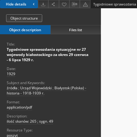
Hide details
Object structure
Object description
Files list
Title:
Tygodniowe sprawozdania sytuacyjne nr 27
wojewody białostockiego za okres 29 czerwca
- 6 lipca 1929 r.
Date:
1929
Subject and Keywords:
źródła
;
Urząd Wojewódzki
;
Białystok (Polska) -
historia - 1918-1939 r.
Format:
application/pdf
Description:
ilość skanów: 265 ; sygn. 49
Resource Type:
poszyt