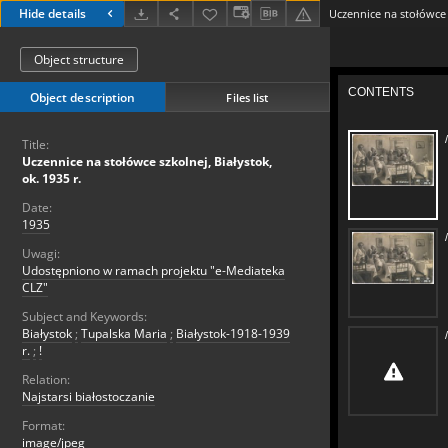
Hide details
Uczennice na stołówce s
Object structure
Object description
Files list
Title:
Uczennice na stołówce szkolnej, Białystok,
ok. 1935 r.
Date:
1935
Uwagi:
Udostępniono w ramach projektu "e-Mediateka
CLZ"
Subject and Keywords:
Białystok
;
Tupalska Maria
;
Białystok-1918-1939
r.
;
!
Relation:
Najstarsi białostoczanie
Format:
image/jpeg