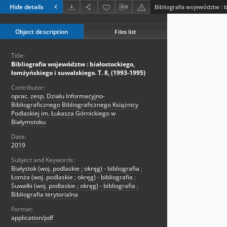
Hide details
Object description
Files list
Title:
Bibliografia województw : białostockiego,
łomżyńskiego i suwalskiego. T. 8, (1993-1995)
Contributor:
oprac. zesp. Działu Informacyjno-
Bibliograficznego Bibliograficznego Książnicy
Podlaskiej im. Łukasza Górnickiego w
Białymstoku
Date:
2019
Subject and Keywords:
Białystok (woj. podlaskie ; okręg) - bibliografia
;
Łomża (woj. podlaskie ; okręg) - bibliografia
;
Suwałki (woj. podlaskie ; okręg) - bibliografia
;
Bibliografia terytorialna
Format:
application/pdf