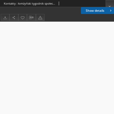
Kontakty : łomżyński tygodnik społeczny : pismo PZPR 1981 nr 23
Show details