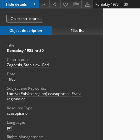
Hide details
Kontakty 1985 nr 30
Object structure
Object description
Files list
Title:
Kontakty 1985 nr 30
Contributor:
Zagórski, Stanisław. Red.
Date:
1985
Subject and Keywords:
Łomża (Polska ; region) czasopisma
;
Prasa
regionalna
Resource Type:
czasopismo
Language:
pol
Rights Management: