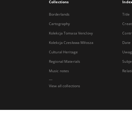
Collections
Inde
Borderlands
Title
Cartography
Creat
Kolekcja Tomasa Venclovy
Contr
Kolekcja Czesława Miłosza
Date
Cultural Heritage
Uwag
Regional Materials
Subje
Music notes
Relat
...
View all collections