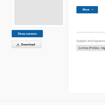
More
Show content
Subject and keyword
Download
Łomża (Polska ; re