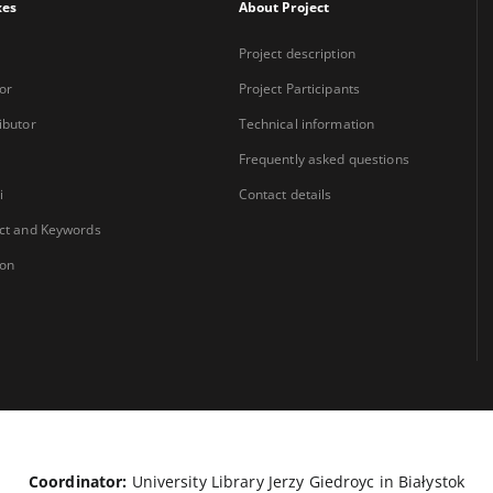
xes
About Project
Project description
or
Project Participants
ibutor
Technical information
Frequently asked questions
i
Contact details
ct and Keywords
ion
Coordinator:
University Library Jerzy Giedroyc in Białystok