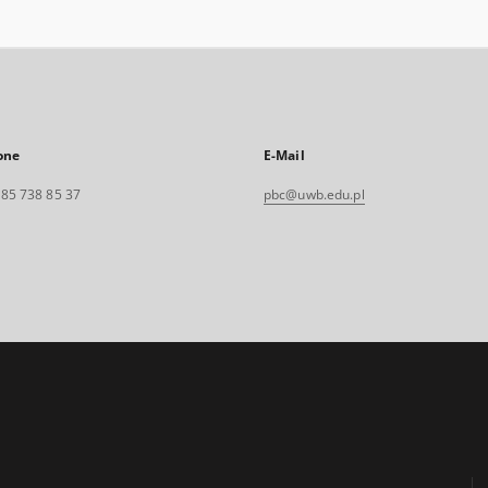
one
E-Mail
. 85 738 85 37
pbc@uwb.edu.pl