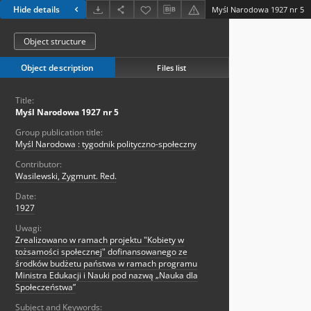
Hide details
Myśl Narodowa 1927 nr 5
Object structure
Object description
Files list
Title:
Myśl Narodowa 1927 nr 5
Group publication title:
Myśl Narodowa : tygodnik polityczno-społeczny
Contributor:
Wasilewski, Zygmunt. Red.
Date:
1927
Uwagi:
Zrealizowano w ramach projektu "Kobiety w
tożsamości społecznej" dofinansowanego ze
środków budżetu państwa w ramach programu
Ministra Edukacji i Nauki pod nazwą „Nauka dla
Społeczeństwa”
Subject and Keywords: