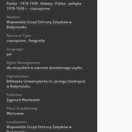
Polska - 1918-1939
;
Kobiety
;
Polska - polityka -
1918-1939 r. - czasopisma
Relation:
Wojewódzki Urząd Ochrony Zabytków w
Białymstoku
Resource Type:
czasopismo
;
fotografia
Language:
pol
Rights Management:
dla wszystkich w zakresie dozwolonego użytku
Digitalization:
Biblioteka Uniwersytecka im. Jerzego Giedroycia
w Białymstoku
Publisher:
Zygmunt Wasilewski
Place of publishing:
Warszawa
Localization:
Wojewódzki Urząd Ochrony Zabytków w
Białymstoku