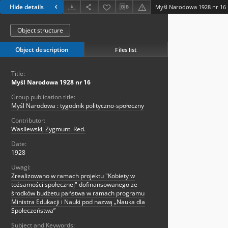
Hide details
Myśl Narodowa 1928 nr 16
Object structure
Object description
Files list
Title:
Myśl Narodowa 1928 nr 16
Group publication title:
Myśl Narodowa : tygodnik polityczno-społeczny
Contributor:
Wasilewski, Zygmunt. Red.
Date:
1928
Uwagi:
Zrealizowano w ramach projektu "Kobiety w
tożsamości społecznej" dofinansowanego ze
środków budżetu państwa w ramach programu
Ministra Edukacji i Nauki pod nazwą „Nauka dla
Społeczeństwa”
Subject and Keywords: