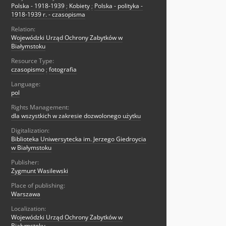
Polska - 1918-1939
;
Kobiety
;
Polska - polityka -
1918-1939 r. - czasopisma
Relation:
Wojewódzki Urząd Ochrony Zabytków w
Białymstoku
Resource Type:
czasopismo
;
fotografia
Language:
pol
Rights Management:
dla wszystkich w zakresie dozwolonego użytku
Digitalization:
Biblioteka Uniwersytecka im. Jerzego Giedroycia
w Białymstoku
Publisher:
Zygmunt Wasilewski
Place of publishing:
Warszawa
Localization:
Wojewódzki Urząd Ochrony Zabytków w
Białymstoku