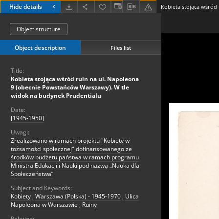
Hide details
Object structure
Object description
Files list
Title:
Kobieta stojąca wśród ruin na ul. Napoleona
9 (obecnie Powstańców Warszawy). W tle
widok na budynek Prudentialu
Date:
[1945-1950]
Uwagi:
Zrealizowano w ramach projektu "Kobiety w
tożsamości społecznej" dofinansowanego ze
środków budżetu państwa w ramach programu
Ministra Edukacji i Nauki pod nazwą „Nauka dla
Społeczeństwa”
Subject and Keywords:
Kobiety
;
Warszawa (Polska) - 1945-1970
;
Ulica
Napoleona w Warszawie
;
Ruiny
Relation: