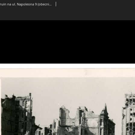
Kobieta stojąca wśród ruin na ul. Napoleona 9 (obecnie Powstańców Warszawy). W tle widok na budynek Prudentialu