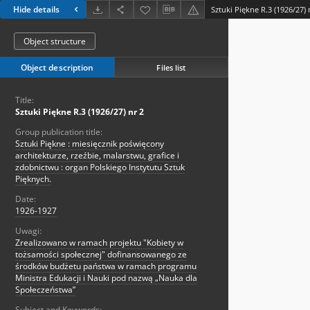
Hide details
Sztuki Piękne R.3 (1926/27) 
Object structure
Object description
Files list
Title:
Sztuki Piękne R.3 (1926/27) nr 2
Group publication title:
Sztuki Piękne : miesięcznik poświęcony
architekturze, rzeźbie, malarstwu, grafice i
zdobnictwu : organ Polskiego Instytutu Sztuk
Pięknych.
Date:
1926-1927
Uwagi:
Zrealizowano w ramach projektu "Kobiety w
tożsamości społecznej" dofinansowanego ze
środków budżetu państwa w ramach programu
Ministra Edukacji i Nauki pod nazwą „Nauka dla
Społeczeństwa”
Subject and Keywords: