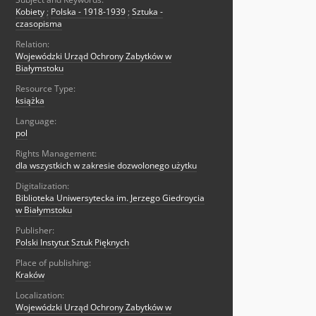
Kobiety
;
Polska - 1918-1939
;
Sztuka -
czasopisma
Relation:
Wojewódzki Urząd Ochrony Zabytków w
Białymstoku
Resource Type:
książka
Language:
pol
Rights Management:
dla wszystkich w zakresie dozwolonego użytku
Digitalization:
Biblioteka Uniwersytecka im. Jerzego Giedroycia
w Białymstoku
Publisher:
Polski Instytut Sztuk Pięknych
Place of publishing:
Kraków
Localization:
Wojewódzki Urząd Ochrony Zabytków w