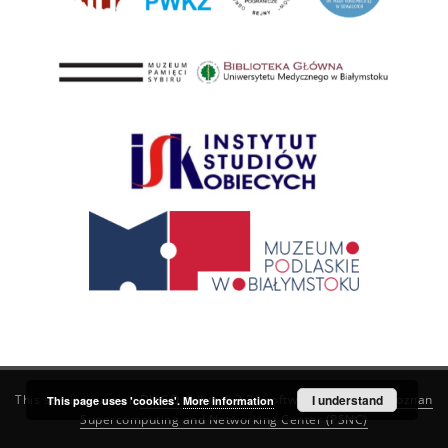
This service runs on
DInGO dLibra 6.3.21
software created by
I understand
Poznan
This page uses 'cookies'.
More information
Supercomputing and Networking Center (PSNC)