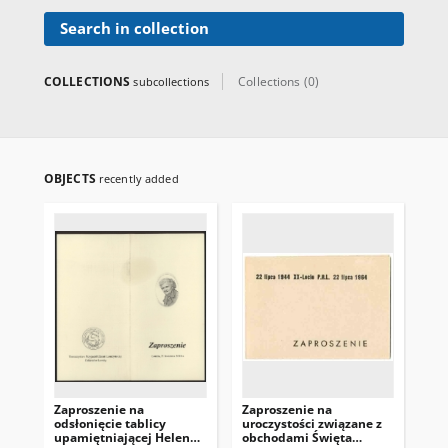
Search in collection
COLLECTIONS
Collections (0)
subcollections
OBJECTS
recently added
Zaproszenie na
Zaproszenie na
Za
odsłonięcie tablicy
uroczystości związane z
Cze
upamiętniającej Helenę
obchodami Święta
Go