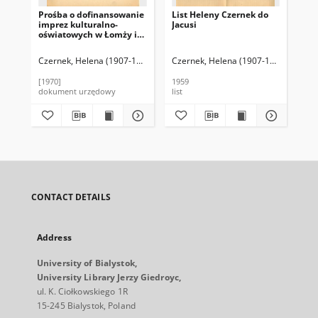
Prośba o dofinansowanie
List Heleny Czernek do
Pi
imprez kulturalno-
Jacusi
Wi
oświatowych w Łomży i
powiecie
Czernek, Helena (1907-1991)
Czernek, Helena (1907-1991)
Cze
[1970]
1959
196
dokument urzędowy
list
do
CONTACT DETAILS
Address
University of Bialystok,
University Library Jerzy Giedroyc,
ul. K. Ciołkowskiego 1R
15-245 Bialystok, Poland