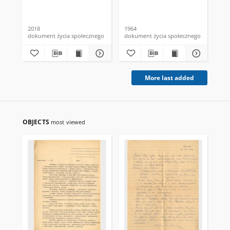
Czernek
Odrodzenia Polskiej
Wiź
Rzeczypospolitej
zak
Ludowej
szy
2018
1964
[19
dokument życia społecznego
dokument życia społecznego
dok
More last added
OBJECTS
most viewed