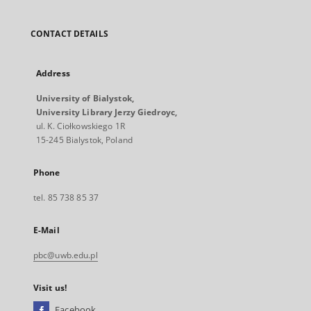
CONTACT DETAILS
Address
University of Bialystok,
University Library Jerzy Giedroyc,
ul. K. Ciołkowskiego 1R
15-245 Bialystok, Poland
Phone
tel. 85 738 85 37
E-Mail
pbc@uwb.edu.pl
Visit us!
Facebook