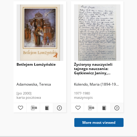
Betlejem Łomżyńskie
Życiorysy nauczycieli
Ty
tajnego nauczania:
nr 
Gątkiewicz Janiny,
Jastrzębskiego Henryka,
Ludertowicza
Adamowska, Teresa
Kolendo, Maria (1894-1980)
Wis
Maksymilniana,
Sawickiego Kazimierza,
[po 2000]
1977-1980
191
Wieczorek Romany, Anny
karta pocztowa
maszynopis
cza
Hajmowicz. Autobiografia
nauczycielki Janiny
Śmigla.
More most viewed