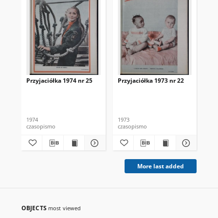
Przyjaciółka 1974 nr 25
Przyjaciółka 1973 nr 22
Prz
1974
1973
197
czasopismo
czasopismo
cza
More last added
OBJECTS
most viewed