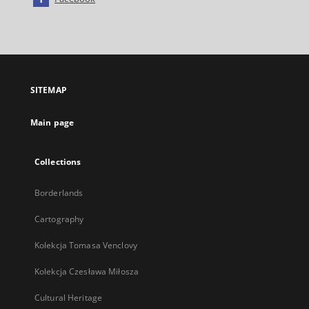
External
link,
will
open
in
a
SITEMAP
new
tab
Main page
Collections
Borderlands
Cartography
Kolekcja Tomasa Venclovy
Kolekcja Czesława Miłosza
Cultural Heritage