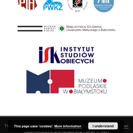
This service runs on
DInGO dLibra 6.3.21
software created by
I understand
Poznan
This page uses 'cookies'.
More information
Supercomputing and Networking Center (PSNC)