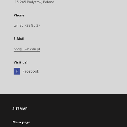
15-245 Bialystok, Poland
Phone
tel. 85 738 85 37
E-Mail
pbc@uwb.edu.pl
Visit us!
Facebook
External
link,
will
open
in
a
SITEMAP
new
tab
Main page