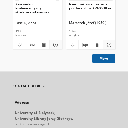
Zaścianki i
Rzemiosło w miastach
Kla
królewszczyzny :
podlaskich w XVI-XVIII w.
źró
struktura własności
św
ziemskiej w
województwie podlaskim
Laszuk, Anna
Maroszek, Józef (1950-)
w drugiej połowie XVII
wieku
1998
1976
199
książka
artykuł
ksi
More
CONTACT DETAILS
Address
University of Bialystok,
University Library Jerzy Giedroyc,
ul. K. Ciołkowskiego 1R