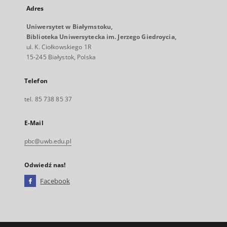
Adres
Uniwersytet w Białymstoku,
Biblioteka Uniwersytecka im. Jerzego Giedroycia,
ul. K. Ciołkowskiego 1R
15-245 Białystok, Polska
Telefon
tel. 85 738 85 37
E-Mail
pbc@uwb.edu.pl
Odwiedź nas!
Facebook
Link
zewnętrzny,
otworzy
się