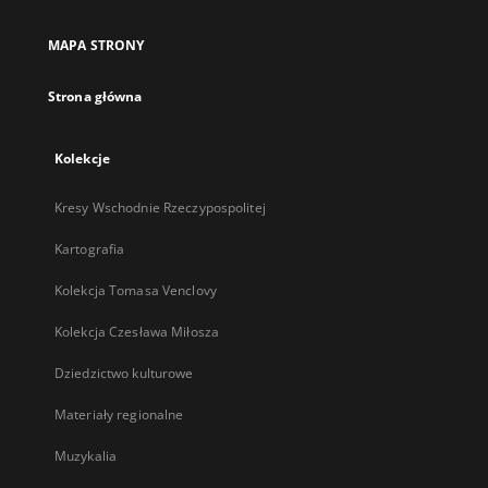
w
nowej
MAPA STRONY
karcie
Strona główna
Kolekcje
Kresy Wschodnie Rzeczypospolitej
Kartografia
Kolekcja Tomasa Venclovy
Kolekcja Czesława Miłosza
Dziedzictwo kulturowe
Materiały regionalne
Muzykalia
...