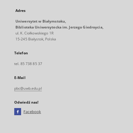
Adres
Uniwersytet w Białymstoku,
Biblioteka Uniwersytecka im. Jerzego Giedroycia,
ul. K. Ciołkowskiego 1R
15-245 Białystok, Polska
Telefon
tel. 85 738 85 37
E-Mail
pbc@uwb.edu.pl
Odwiedź nas!
Facebook
Link
zewnętrzny,
otworzy