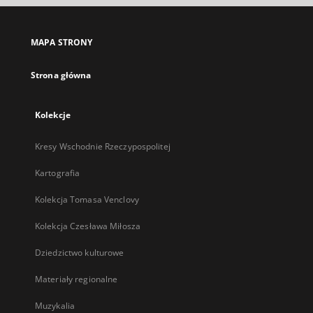
się
w
nowej
MAPA STRONY
karcie
Strona główna
Kolekcje
Kresy Wschodnie Rzeczypospolitej
Kartografia
Kolekcja Tomasa Venclovy
Kolekcja Czesława Miłosza
Dziedzictwo kulturowe
Materiały regionalne
Muzykalia