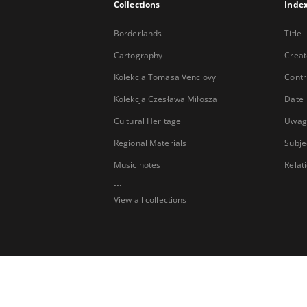
Collections
Inde
Borderlands
Title
Cartography
Creat
Kolekcja Tomasa Venclovy
Contr
Kolekcja Czesława Miłosza
Date
Cultural Heritage
Uwag
Regional Materials
Subje
Music notes
Relat
...
View all collections