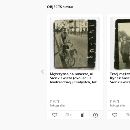
OBJECTS
similar
Mężczyzna na rowerze, ul.
Trzej mężcz
Sienkiewicza (okolice ul.
Rynek Kości
Nadrzecznej), Białystok, lata
Sienkiewicz
30. XX w.
Nadrzecznej
30. XX w.
[193?]
[193?]
fotografia
fotografia