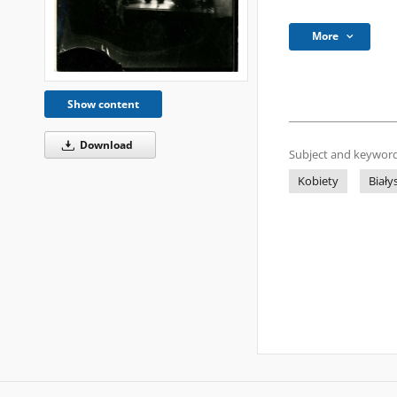
More
Show content
Download
Subject and keyword
Kobiety
Biały