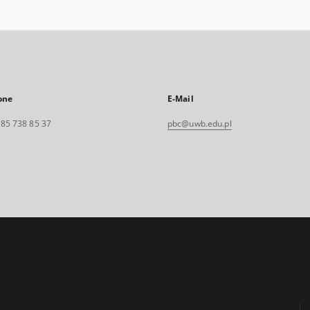
one
E-Mail
. 85 738 85 37
pbc@uwb.edu.pl