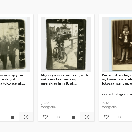
yźni idący na
Mężczyzna z rowerem, w tle
Portret dziecka, 
uszki, ul.
autobus komunikacji
wykonano w atel
a (okolice ul.
miejskiej linii B, ul.
fotograficznym, u
), Białystok, lata
Sienkiewicza (okolice ul.
Sienkiewicza 16, 
Nadrzecznej), Białystok, lata
1932 r. Fot. Zakła
Zakład fotograficz
30. XX w.
fotograficzny "Be
[193?]
1932
fotografia
fotografia