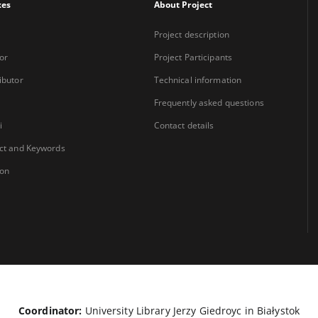
xes
About Project
Project description
or
Project Participants
ibutor
Technical information
Frequently asked questions
i
Contact details
ct and Keywords
ion
Coordinator:
University Library Jerzy Giedroyc in Białystok