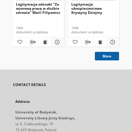
Legitymacja odznaki "Za
Legitymacja
Le
wzorową pracę w służbie
ubezpieczeniowa
Eug
zdrowia" Marii Filipowicz
Krystyny Dziejmy
1964
1948
194
dokument urzędowy
dokument urzędowy
do
More
CONTACT DETAILS
Address
University of Bialystok,
University Library Jerzy Giedroyc,
ul. K. Ciołkowskiego 1R
15-245 Bialystok, Poland