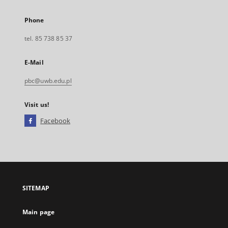
Phone
tel. 85 738 85 37
E-Mail
pbc@uwb.edu.pl
Visit us!
Facebook
External
link,
will
open
in
a
SITEMAP
new
tab
Main page