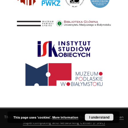
This service runs on
DInGO dLibra 6.3.21
software created by
I understand
Poznan
This page uses 'cookies'.
More information
Supercomputing and Networking Center (PSNC)