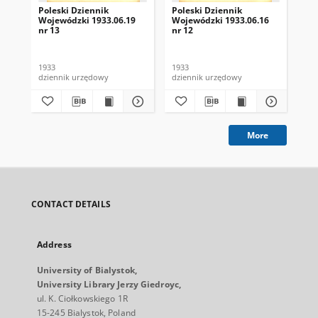
Poleski Dziennik
Poleski Dziennik
Pol
Wojewódzki 1933.06.19
Wojewódzki 1933.06.16
Wo
nr 13
nr 12
nr 
1933
1933
193
dziennik urzędowy
dziennik urzędowy
dzi
More
CONTACT DETAILS
Address
University of Bialystok,
University Library Jerzy Giedroyc,
ul. K. Ciołkowskiego 1R
15-245 Bialystok, Poland