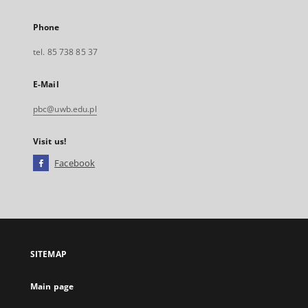
Phone
tel. 85 738 85 37
E-Mail
pbc@uwb.edu.pl
Visit us!
Facebook
External
link,
will
open
in
a
SITEMAP
new
tab
Main page