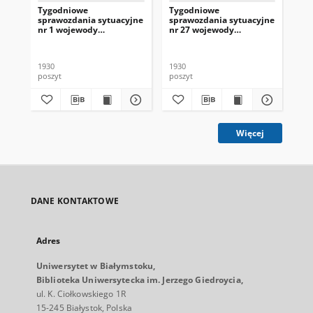
Tygodniowe
Tygodniowe
Ty
sprawozdania sytuacyjne
sprawozdania sytuacyjne
sp
nr 1 wojewody
nr 27 wojewody
nr
białostockiego za okres 1-
białostockiego za okres
bia
13 września 1930 r.
29 czerwca - 5 lipca 1930
- 1
r.
1930
1930
193
poszyt
poszyt
pos
Więcej
DANE KONTAKTOWE
Adres
Uniwersytet w Białymstoku,
Biblioteka Uniwersytecka im. Jerzego Giedroycia,
ul. K. Ciołkowskiego 1R
15-245 Białystok, Polska