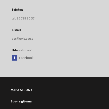
Telefon
tel. 85 738 85 37
E-Mail
pbc@uwb.edu.pl
Odwiedź nas!
Facebook
Link
zewnętrzny,
otworzy
się
w
nowej
MAPA STRONY
karcie
Strona główna